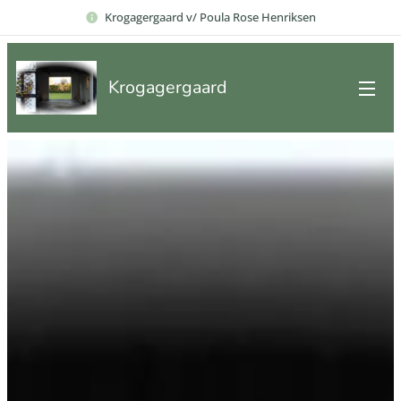
Krogagergaard v/ Poula Rose Henriksen
Krogagergaard